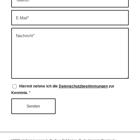
Hiermit nehme ich die
Datenschutzbestimmungen
zur
Kenntnis.
*
©2021 Hebammenpraxis Gudrun Schöngen-Oude Hengel | Design by